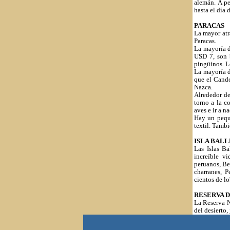
alemán. A pe
hasta el día 
PARACAS
La mayor atra
Paracas.
La mayoría d
USD 7, son 
pingüinos. Lo
La mayoría d
que el Cande
Nazca.
Alrededor de
torno a la c
aves e ir a 
Hay un pequ
textil. Tamb
ISLA BALL
Las Islas Ba
increíble v
peruanos, Be
charranes, P
cientos de l
RESERVA 
La Reserva N
del desierto