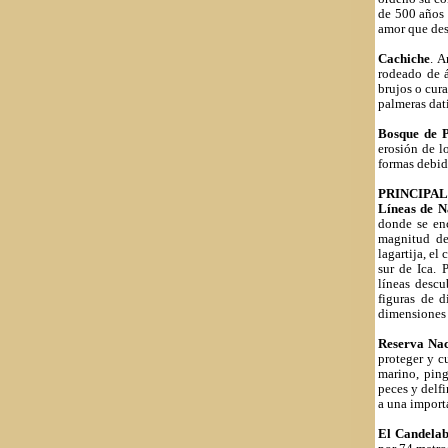
de 500 años 
amor que des
Cachiche
. A
rodeado de á
brujos o cur
palmeras dati
Bosque de P
erosión de l
formas debido
PRINCIPA
Líneas de N
donde se enc
magnitud des
lagartija, el
sur de Ica.
líneas descu
figuras de d
dimensiones 
Reserva Nac
proteger y c
marino, ping
peces y delfi
a una import
El Candela