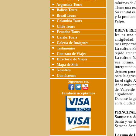
mínimas de 
Argentina Tours
Tiene una ex
Bolivia Tours
Su capital e
Brazil Tours
y la producc
Colombia Tours
Palpa.
Chile Tours
BREVE RE
Ecuador Tours
Ica es una 
Caribe Tours
antigüedad. 
Galería de Imágenes
más importan
Testimonios
La cultura Pa
tejido, trep
Contrato de Viajes
La cultura N
Directorio de Viajes
sus formas,
Mapa de Sitio
interpretaci
Nosotros
dejaron para
Contáctenos
para la agri
En el siglo X
Síguenos en:
Años más tar
de Valverde 
También aceptamos
algodonero.
Durante la g
en la ciudad 
PRINCIPAL
Santuario d
Santa y en l
Semana Santa
Laguna de 