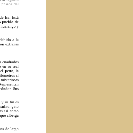
o prueba del
de Ica. Está
uo pueblo de
e huarango y
 debido a la
con extrañas
s cuadrados
e en su real
l perro, la
ilómetros al
misteriosas
 Representan
 cóndor. Sus
 y su fin es
marino, gato
as así como
 que alberga
ros de largo