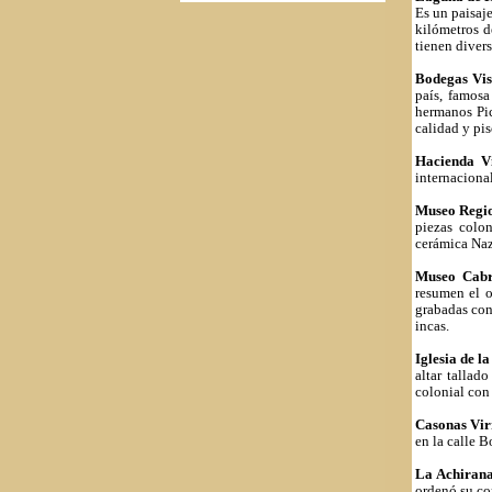
Es un paisaje
kilómetros d
tienen divers
Bodegas Vis
país, famosa
hermanos Pic
calidad y pis
Hacienda V
internaciona
Museo Regio
piezas colo
cerámica Naz
Museo Cab
resumen el o
grabadas con
incas.
Iglesia de l
altar tallad
colonial con 
Casonas Vir
en la calle B
La Achirana
ordenó su co