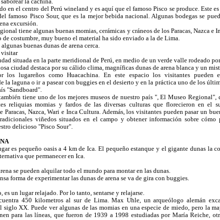
 saborear la cachina.
ado en el centro del Perú wineland y es aquí que el famoso Pisco se produce. Este es 
del famoso Pisco Sour, que es la mejor bebida nacional. Algunas bodegas se pued
ena excursión.
ional tiene algunas buenas momias, cerámicas y cráneos de los Paracas, Nazca e In
de costumbre, muy bueno el material ha sido enviado a la de Lima.
algunas buenas dunas de arena cerca.
visitar
udad situada en la parte meridional de Perú, en medio de un verde valle rodeado por 
losa ciudad destaca por su cálido clima, magníficas dunas de arena blanca y un mist
r los lugareños como Huacachina. En este espacio los visitantes pueden e
e la laguna o ir a pasear con buggies en el desierto y en la práctica uno de los últi
aís "Sandboard".
también tiene uno de los mejores museos de nuestro país ", El Museo Regional",
es reliquias momias y fardos de las diversas culturas que florecieron en el su
de Paracas, Nazca, Wari e Inca Cultura. Además, los visitantes pueden pasar un bu
tradicionales viñedos situados en el campo y obtener información sobre cómo p
stro delicioso "Pisco Sour".
INA
gar es pequeño oasis a 4 km de Ica. El pequeño estanque y el gigante dunas la c
ternativa que permanecer en Ica.
arena se pueden alquilar todo el mundo para montar en las dunas.
nsa forma de experimentar las dunas de arena se va de gira con buggies.
, es un lugar relajado. Por lo tanto, sentarse y relajarse.
cuentra 450 kilometros al sur de Lima. Max Uhle, un arqueólogo alemán exc
 siglo XX. Puede ver algunas de las momias en una especie de miedo, pero la ma
nen para las líneas, que fueron de 1939 a 1998 estudiadas por María Reiche, otr