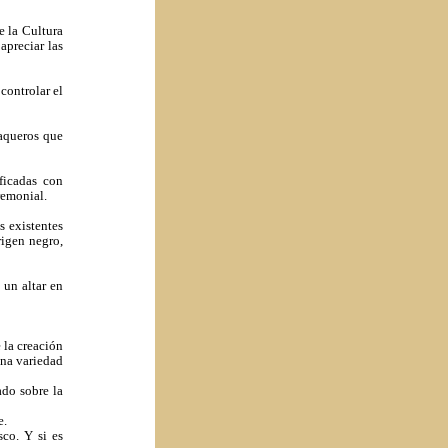
e la Cultura
apreciar las
controlar el
uaqueros que
ficadas con
remonial.
s existentes
rigen negro,
 un altar en
 la creación
una variedad
ado sobre la
e.
sco. Y si es