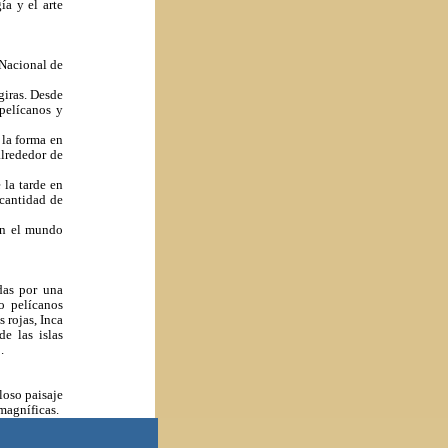
ía y el arte
 Nacional de
giras. Desde
pelícanos y
 la forma en
alrededor de
 la tarde en
 cantidad de
en el mundo
das por una
o pelícanos
 rojas, Inca
de las islas
.
loso paisaje
magníficas.