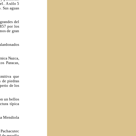
l.. A sólo 5
o. Sus aguas
grandes del
857 por los
inos de gran
alardonados
ámica Nazca,
os Paracas,
imitiva que
s de piedras
perio de los
on un bellos
ctura típica
asa Mendiola
a Pachacutec
l de regadío