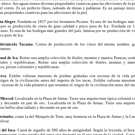
 único. Sus aguas tienen diversas propiedades curativas para las afecciones de la pie
el centro. Es un perfecto Oasis, rodeado de dunas y palmeras. Es un paisaje únic
as propiedades curativas para las afecciones de la piel.
ta Alegre.
Fundada en 1857 por los hermanos Picasso. Es una de las bodegas más 
 por su producción de vinos de gran calidad y pisco puro de Ica.. Fundada en 1
asso. Es una de las bodegas más grandes del país, famosa por su producción de v
co puro de Ica.
itivinícola Tacama
. Centro de producción de los vinos del mismo nombre, g
lmente.
nal de Ica
. Reúne una amplia colección de fósiles, momias y mantos Paracas, cer
niales y republicanas.. Reúne una amplia colección de fósiles, momias y mant
ca, piezas coloniales y republicanas.
rera
. Exhibe valiosas muestras de piedras grabadas con escenas de la vida pr
rigen de la civilización antes del imperio de los incas.. Exhibe valiosas muestra
 escenas de la vida primitiva que resumen el origen de la civilización antes del im
a Merced
. Localizada en la Plaza de Armas. Tiene una arquitectura típica colonial c
o y decorado en pan de oro.. Localizada en la Plaza de Armas. Tiene una arquite
un bellos altar tallado y decorado en pan de oro.
reinales
, como la del Marqués de Torre, muy hermosa en la Plaza de Armas y la C
olívar.
 del Inca
. Canal de regadío de 500 años de antigüedad. Según la leyenda, el Inc
nstrucción como prueba del amor que despertó en él una joven de la ciudad.. Cana