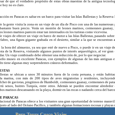
sar de que el verdadero propósito de estas obras maestras de la antigua tecnolog
de hoy no es claro.
cción en Paracas es saltar en un barco para visitar las Islas Ballestas y la Reserva
e la gente visita la zona en un viaje de un día de Pisco con una de las numerosas 
bastante buen precio. Verás un montón de leones marinos, cormoranes guanay, 
s leones marinos parecen estar tan interesados en los turistas como viceversa.
e viajes de ofrecer un viaje en barco de motor a las Islas Ballestas, pasando sobre
labro, una figura gigante grabada en el desierto, similar a la que se encuentran 
 la hora del almuerzo, ya sea que esté de nuevo a Pisco, o puede ir en un viaje de
osta de la Reserva, visitando algunos puntos de interés arqueológico, al ver gran
nadar. Un viaje combinado debe obtener una reducción de, por lo que negociar.
eño museo en excelente Paracas, con ejemplos de algunas de las más antiguas 
ién tiene algunas muy sorprendentes cráneos deformados.
ESTAS
llestas se ubican a unos 30 minutos fuera de la costa peruana, y están habita
ida marina, con más de 200 tipos de aves migratorias y residentes, incluyend
lcher de gaviotas, pingüinos de Humboldt, cormoranes guanay, cormoranes de patas
erú senos, buitres Turquía, entre otros. Además se pueden encontrar alrededor 
obos marinos descansando en la playa, dormir en las rocas o nadando cerca del barco
DE PARACAS
acional de Paracas ofrece a los visitantes una gran oportunidad de terreno maravil
, justo al lado del Océano Pacífico, y también algunas formaciones rocosas y playas 
Peru Tours Cusco Viajes