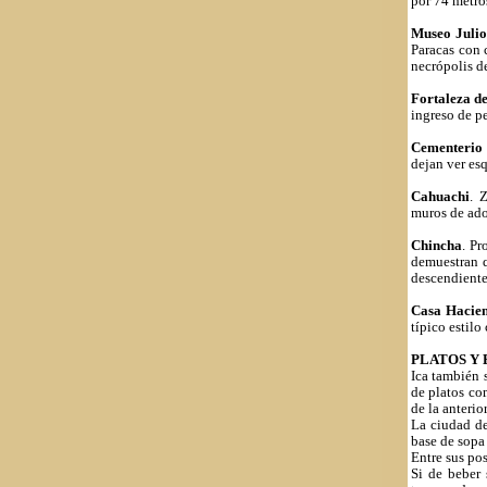
por 74 metro
Museo Julio
Paracas con 
necrópolis de
Fortaleza d
ingreso de p
Cementerio 
dejan ver esq
Cahuachi
. 
muros de ado
Chincha
. Pr
demuestran q
descendiente
Casa Hacien
típico estilo
PLATOS Y 
Ica también 
de platos co
de la anterior
La ciudad de
base de sopa 
Entre sus pos
Si de beber 