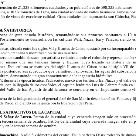
8°C.
tensión de 21,328 kilómetros cuadrados y su población es de 598,323 habitantes.
s Ica, a 303 kilómetros de Lima, una ciudad rodeada de valles hermosos, famosa por
ión de vinos de excelente calidad. Otras ciudades de importancia son Chincha, Pi
SEÑA HISTORICA
zona de gran pasado histórico, remontándose sus primeros habitantes a 10 
Posteriormente se desarrollaron las culturas Wari, Nazca, Ica y Paracas, siendo es
te.
racas, situada entre los siglos VII y II antes de Cristo, destacó por su incomparable
anación craneana y momificación de sus muertos.
azca, en cambio, destaca por artística cerámica donde el colorido y representación 
 lo mismo que sus famosas líneas y figuras, cuyo trazado es materia de in
ones. Esta cultura se mantuvo del siglo II antes de Cristo hasta el siglo VII de 
 la posteridad sus acueductos que permitieron aprovechar las aguas del subsuelo, rí
cultura, demostrando un gran conocimiento de la ingeniería hidráulica.
V, durante la época incaica, Pachacutec anexó a su territorio Ica, Nazca y el valle 
de, con la llegada de los españoles, el capitán Jerónimo Luis de Cabrera funda en 1
del Valle de Ica. A partir de ahí la zona se convierte en un importante centro vi
uerra de la independencia el general José de San Martín desembarcó en Paracas y fij
de Pisco, iniciando así la gesta por la liberación del Perú.
ES ATRACTIVOS DE LA CAPITAL
el Señor de Luren.
Patrón de la ciudad cuya venerada imagen sale en procesió
a tercera semana de octubre.. Patrón de la ciudad cuya venerada imagen sale en 
 y en la tercera semana de octubre.
Huacachina.
A sólo 5 kilómetros del centro. Es un perfecto Oasis, rodeado de dunas