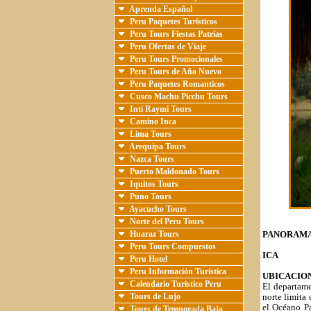
Aprenda Español
Peru Paquetes Turísticos
Peru Tours Fiestas Patrias
Peru Ofertas de Viaje
Peru Tours Promocionales
Peru Tours de Año Nuevo
Peru Paquetes Romanticos
Cusco Machu Picchu Tours
Inti Raymi Tours
Camino Inca
Lima Tours
Arequipa Tours
Nazca Tours
Puerto Maldonado Tours
Iquitos Tours
Puno Tours
Ayacucho Tours
Norte del Peru Tours
Huaraz Tours
PANORAMA
Peru Tours Compuestos
ICA
Peru Hotel
Peru Información Turística
UBICACIO
Calendario Turistico Peru
El departame
Tours de Lujo
norte limita
el Océano Pa
Tours de Temporada Baja