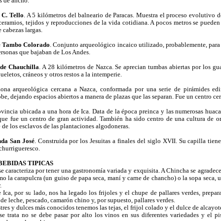
s de ancho.
 C. Tello
. A 5 kilómetros del balneario de Paracas. Muestra el proceso evolutivo d
ceramios, tejidos y reproducciones de la vida cotidiana. A pocos metros se pueden 
 cabezas largas.
e Tambo Colorado
. Conjunto arqueológico incaico utilizado, probablemente, para 
ersonas que bajaban de Los Andes.
de Chauchilla
. A 28 kilómetros de Nazca. Se aprecian tumbas abiertas por los g
ueletos, cráneos y otros restos a la intemperie.
Zona arqueológica cercana a Nazca, conformada por una serie de pirámides edi
be, dejando espacios abiertos a manera de plazas que las separan. Fue un centro ce
ovincia ubicada a una hora de Ica. Data de la época preinca y las numerosas huaca
ue fue un centro de gran actividad. También ha sido centro de una cultura de o
 de los esclavos de las plantaciones algodoneras.
da San José
. Construida por los Jesuitas a finales del siglo XVII. Su capilla tiene
 churrigueresco.
BEBIDAS TIPICAS
se caracteriza por tener una gastronomía variada y exquisita. A Chincha se agradece
mo la carapulcra (un guiso de papa seca, maní y carne de chancho) o la sopa seca, 
.
 Ica, por su lado, nos ha legado los frijoles y el chupe de pallares verdes, prepar
de leche, pescado, camarón chino y, por supuesto, pallares verdes.
tres y dulces más conocidos tenemos las tejas, el frijol colado y el dulce de alcayot
se trata no se debe pasar por alto los vinos en sus diferentes variedades y el pi