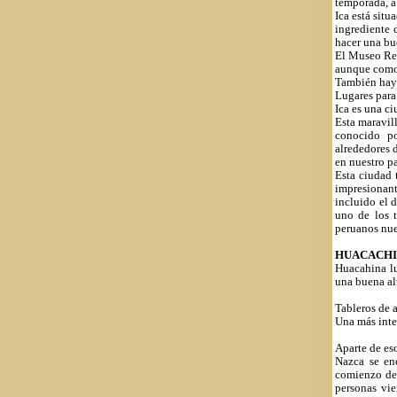
temporada, a
Ica está situ
ingrediente 
hacer una bu
El Museo Reg
aunque como 
También hay 
Lugares para 
Ica es una ci
Esta maravil
conocido po
alrededores d
en nuestro p
Esta ciudad 
impresionant
incluido el 
uno de los 
peruanos nue
HUACACH
Huacahina lu
una buena al
Tableros de 
Una más inte
Aparte de eso
Nazca se en
comienzo del
personas vie