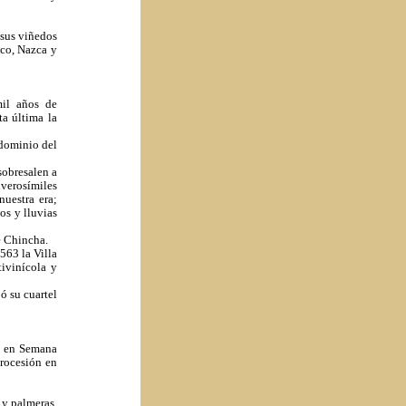
 sus viñedos
sco, Nazca y
mil años de
ta última la
 dominio del
sobresalen a
verosímiles
nuestra era;
os y lluvias
de Chincha.
563 la Villa
tivinícola y
ó su cuartel
n en Semana
procesión en
 y palmeras.