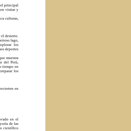
el principal
en visitar y
ca culturas,
el desierto.
erioso lago,
xplorar los
mos deportes
 que muestra
r del Perú,
en tiempo en
reparar los
onvierten en
avado en el
yoría de las
o científico