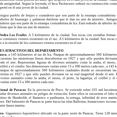
de antigüedad. Según la leyenda, el Inca Pachacutec ordenó su construcción com
pertó en él una joven de la ciudad.
ntiguo pueblo de brujos o curanderos que son parte de la estampa costumbrista 
rboles de huarango y palmeras datileras que le dan un aire de misterio.. Antig
anderos que son parte de la estampa costumbrista de Ica. Está rodeado de árboles d
leras que le dan un aire de misterio.
iedra Los Frailes
. A 5 kilómetros de la ciudad. Son rocas con extrañas formas
os continuos vientos existentes en el sur.. A 5 kilómetros de la ciudad. Son rocas 
 a la erosión de los continuos vientos existentes en el sur.
LES ATRACTIVOS DEL DEPARTAMENTO
azca
, a 145 kilómetros al sur de Ica. Pampas de aproximadamente 500 kilómetro
uentran las misteriosas líneas descubiertas en 1927 y que sólo pueden divisars
de el aire. Representan figuras de diversos animales como la araña, el mono, e
 colibrí y el cóndor. Sus dimensiones varían entre 15 a 300 metros cada uno., a 145 k
 Pampas de aproximadamente 500 kilómetros cuadrados donde se encuentran las 
biertas en 1927 y que sólo pueden divisarse en su real magnitud desde el aire.
iversos animales como la araña, el mono, el perro, la lagartija, el colibrí y el
varían entre 15 a 300 metros cada uno.
ional de Paracas
. En la provincia de Pisco. Se extiende sobre 335 mil hectáreas
uidar diversos animales en peligro de extinción. Entre ellos se encuentra el lobo 
üino de Humboldt, el flamenco o parihuana, la tortuga, infinidad de aves marin
nes. Del balneario de Paracas se parte hacia las islas Ballestas, formaciones rocosas
ante fauna marina.
bro
. Gigantesco bajorrelieve ubicado en la parte norte de Paracas. Tiene 128 met