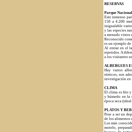
RESERVAS
Parque Nacional
Este inmenso par
150 a 4.200 metr
inigualable varie
y las especies ra
a menudo vistos e
Reconocido como 
es un ejemplo de 
Al entrar en el l
repetidos. A dife
a los visitantes
ALBERGUES EN
Hay varios alber
rústicos, son ad
investigación en 
CLIMA
El clima es frío 
y húmedo en la s
época seca (ideal
PLATOS Y BEB
Pese a ser un de
de los alimentos q
Los más conocido
motelo, preparad