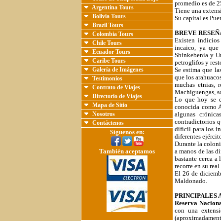
promedio es de 2
Argentina Tours
Tiene una extens
Bolivia Tours
Su capital es Pu
Brazil Tours
BREVE RESEÑ
Colombia Tours
Existen indicios
Chile Tours
incaico, ya que
Ecuador Tours
Shinkebenia y Ur
Caribe Tours
petroglifos y res
Galería de Imágenes
Se estima que la
que los arahuacos
Testimonios
muchas etnias, r
Contrato de Viajes
Machiguengas, so
Directorio de Viajes
Lo que hoy se c
Mapa de Sitio
conocida como An
Nosotros
algunas crónica
contradictorios 
Contáctenos
difícil para los 
Síguenos en:
diferentes ejérci
Durante la coloni
También aceptamos
a manos de las d
bastante cerca a
recorre en su rea
El 26 de diciemb
Maldonado.
PRINCIPALES 
Reserva Nacion
con una extensi
(aproximadamente 