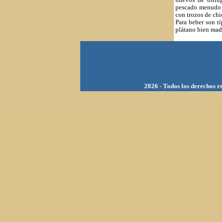
huevos de tortu
pescado menudo c
con trozos de ch
Para beber son t
plátano bien mad
202
6 - Todos los derechos 