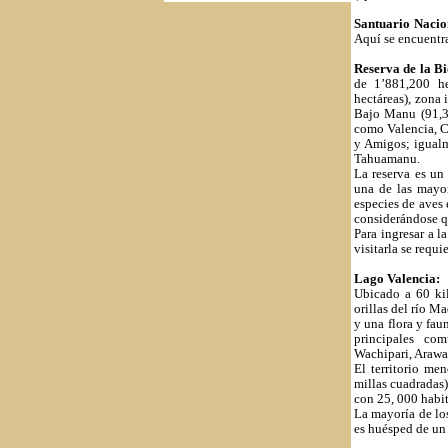
Santuario Nacio
Aquí se encuentra
Reserva de la B
de 1’881,200 he
hectáreas), zona 
Bajo Manu (91,39
como Valencia, C
y Amigos; igualm
Tahuamanu.
La reserva es un
una de las mayor
especies de aves 
considerándose q
Para ingresar a l
visitarla se requ
Lago Valencia:
Ubicado a 60 ki
orillas del río M
y una flora y fau
principales com
Wachipari, Araw
El territorio me
millas cuadradas
con 25, 000 habi
La mayoría de lo
es huésped de un 