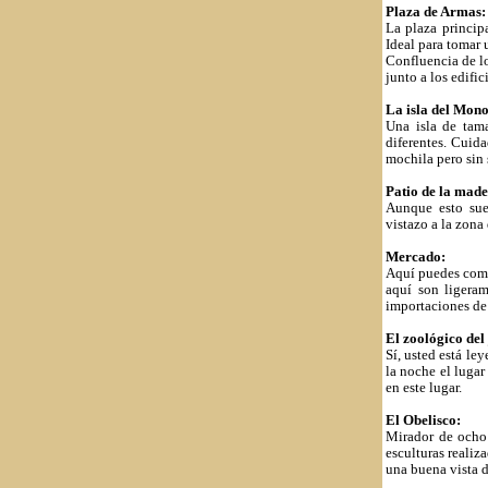
Plaza de Armas:
La plaza princip
Ideal para tomar 
Confluencia de lo
junto a los edifi
La isla del Mono
Una isla de tam
diferentes. Cuid
mochila pero sin 
Patio de la made
Aunque esto suen
vistazo a la zona
Mercado:
Aquí puedes comp
aquí son ligera
importaciones de 
El zoológico del
Sí, usted está l
la noche el luga
en este lugar.
El Obelisco:
Mirador de ocho 
esculturas realiza
una buena vista d