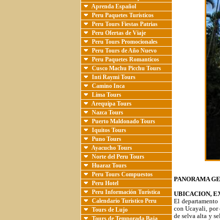
Aprenda Español
Peru Paquetes Turísticos
Peru Tours Fiestas Patrias
Peru Ofertas de Viaje
Peru Tours Promocionales
Peru Tours de Año Nuevo
Peru Paquetes Romanticos
Cusco Machu Picchu Tours
Inti Raymi Tours
Camino Inca
Lima Tours
Arequipa Tours
Nazca Tours
Puerto Maldonado Tours
Iquitos Tours
Puno Tours
Ayacucho Tours
Norte del Peru Tours
Huaraz Tours
Peru Tours Compuestos
PANORAMA G
Peru Hotel
Peru Información Turística
UBICACION, E
Calendario Turistico Peru
El departamento d
con Ucayali, por 
Tours de Lujo
de selva alta y s
Tours de Temporada Baja